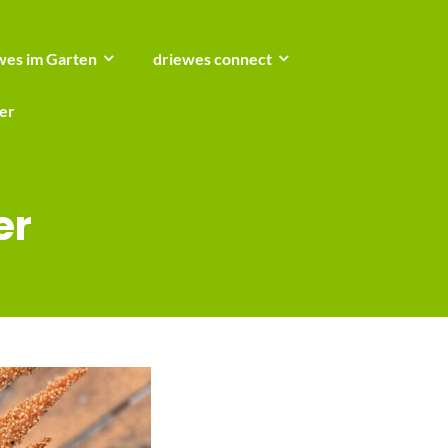
wes im Garten
driewes connect
er
er