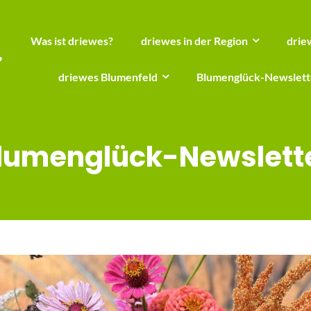
Was ist driewes?
driewes in der Region
drie
driewes Blumenfeld
Blumenglück-Newslett
lumenglück-Newslett