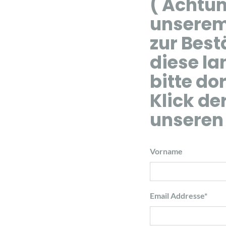
( Achtun
unserem 
zur Best
diese la
bitte do
Klick d
unseren
Vorname
Email Addresse
*