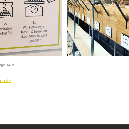
egen.de
en.de