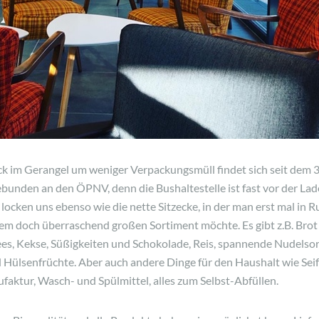
ick im Gerangel um weniger Verpackungsmüll findet sich seit dem
unden an den ÖPNV, denn die Bushaltestelle ist fast vor der Laden
 locken uns ebenso wie die nette Sitzecke, in der man erst mal in 
m doch überraschend großen Sortiment möchte. Es gibt z.B. Brot 
ees, Kekse, Süßigkeiten und Schokolade, Reis, spannende Nudelsort
Hülsenfrüchte. Aber auch andere Dinge für den Haushalt wie Seif
faktur, Wasch- und Spülmittel, alles zum Selbst-Abfüllen.