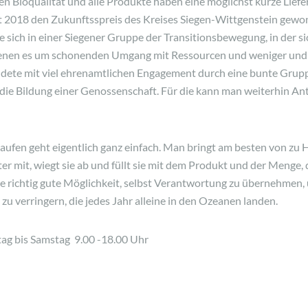
en Bioqualität und alle Produkte haben eine möglichst kurze Lief
t 2018 den Zukunftsspreis des Kreises Siegen-Wittgenstein gewon
 sich in einer Siegener Gruppe der Transitionsbewegung, in der s
 denen es um schonenden Umgang mit Ressourcen und weniger un
dete mit viel ehrenamtlichen Engagement durch eine bunte Grup
 die Bildung einer Genossenschaft. Für die kann man weiterhin An
ufen geht eigentlich ganz einfach. Man bringt am besten von zu 
er mit, wiegt sie ab und füllt sie mit dem Produkt und der Menge,
ne richtig gute Möglichkeit, selbst Verantwortung zu übernehmen,
zu verringern, die jedes Jahr alleine in den Ozeanen landen.
ag bis Samstag 9.00 -18.00 Uhr