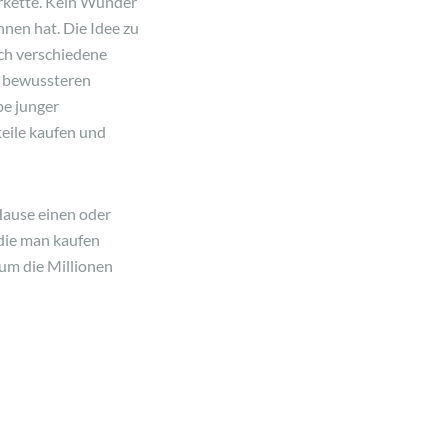
erkette. Kein Wunder
nen hat. Die Idee zu
ich verschiedene
d bewussteren
pe junger
teile kaufen und
Hause einen oder
 die man kaufen
 um die Millionen