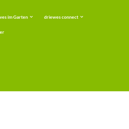
wes im Garten
driewes connect
er