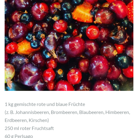
1 kg gemischte rote und blaue Früchte
(z. B. Johannisbeeren, Brombeeren, Blaubeeren, Himbeeren,
Erdbeeren, Kirschen)
250 ml roter Fruchtsaft
60 g Perlsago